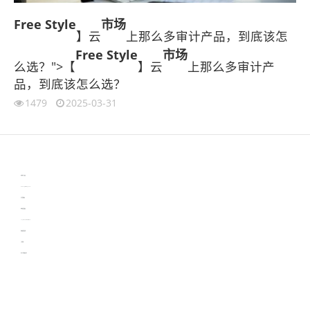
Free Style
市场
】云
上那么多审计产品，到底该怎
Free Style
市场
么选？">【
】云
上那么多审计产
品，到底该怎么选？
1479
2025-03-31
伙伴云
3D视觉相机资讯
协作机器人资讯
learn english in singapore
生产管理资讯
物流供应链资讯
experiment record software
新加坡英语培训
工单管理
电子元器件资讯中心