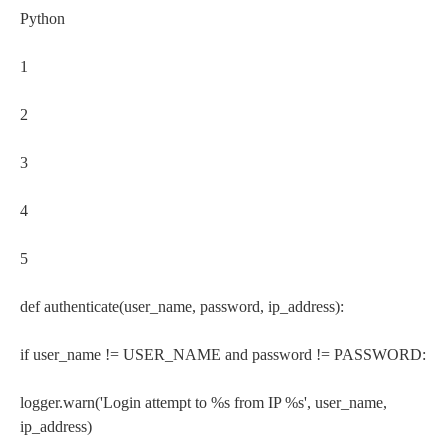
Python
1
2
3
4
5
def authenticate(user_name, password, ip_address):
if user_name != USER_NAME and password != PASSWORD:
logger.warn('Login attempt to %s from IP %s', user_name,
ip_address)