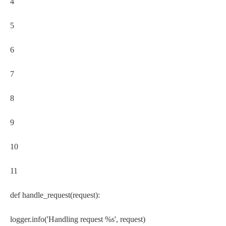
4
5
6
7
8
9
10
11
def handle_request(request):
logger.info('Handling request %s', request)