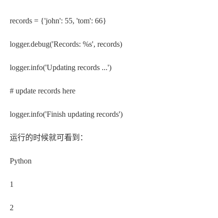
records = {'john': 55, 'tom': 66}
logger.debug('Records: %s', records)
logger.info('Updating records ...')
# update records here
logger.info('Finish updating records')
运行的时候就可看到：
Python
1
2