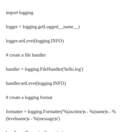
import logging
logger = logging.getLogger(__name__)
logger.setLevel(logging.INFO)
# create a file handler
handler = logging.FileHandler('hello.log')
handler.setLevel(logging.INFO)
# create a logging format
formatter = logging.Formatter('%(asctime)s - %(name)s - %
(levelname)s - %(message)s')