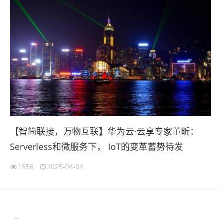
【智简联接，万物互联】华为云·云享专家董昕：
Serverless和微服务下， IoT的变革蓄势待发
1556
2025-04-04
伙伴云
3D视觉相机资讯
协作机器人资讯