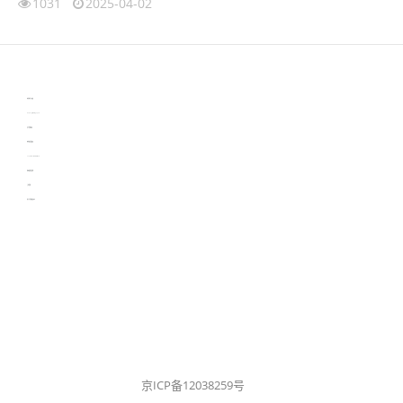
1031
2025-04-02
伙伴云
3D视觉相机资讯
协作机器人资讯
learn english in singapore
生产管理资讯
物流供应链资讯
experiment record software
新加坡英语培训
工单管理
电子元器件资讯中心
京ICP备12038259号