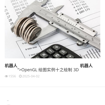
机器人
机器人
">OpenGL 绘图实例十之绘制 3D
1556
2025-04-02
伙伴云
3D视觉相机资讯
协作机器人资讯
learn english in singapore