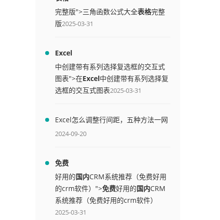
完整版">三角函数公式大全
表格
完整
版
2025-03-31
Excel
中创建带有系列选择复选框的交互式
图表">在
Excel
中创建带有系列选择复
选框的交互式图表
2025-03-31
Excel怎么调整行间距，五种方法一网
打尽
2024-09-20
免费
好用的
国内
CRM系统推荐（免费好用
的crm软件）">
免费
好用的
国内
CRM
系统推荐（免费好用的crm软件）
2025-03-31