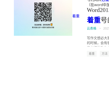
（在word中加着
Word2
着重
着重
号
云表格
•
202
写作文想必大
的时候，会有
是老师批改作文
着重
方法