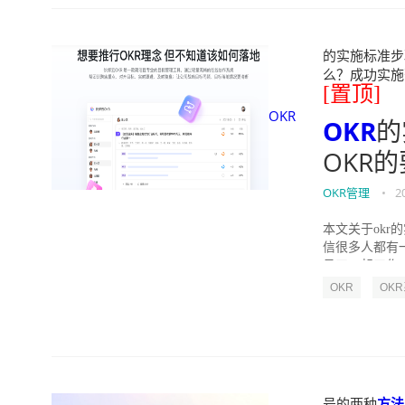
的实施标准步骤
么？成功实施落地O
[置顶]
OKR
OKR
的
OKR
OKR管理
•
2
本文关于okr
信很多人都有
员工一起工作，
OKR
OK
号的两种
方法