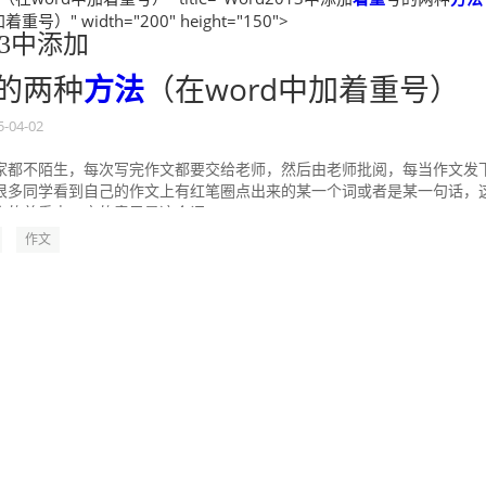
重号）" width="200" height="150">
013中添加
的两种
方法
（在word中加着重号）
5-04-02
家都不陌生，每次写完作文都要交给老师，然后由老师批阅，每当作文发
很多同学看到自己的作文上有红笔圈点出来的某一个词或者是某一句话，
的着重点，它的意思是这个词...
作文