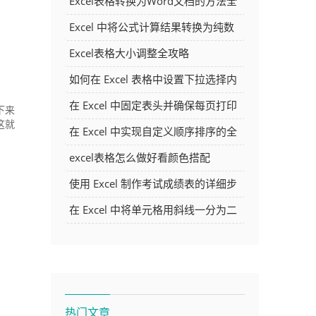
Excel表格转换为Word文档的方法全
解析
Excel 中将公式计算结果转换为纯数
字的多种方法
Excel表格大小调整全攻略
如何在 Excel 表格中设置下拉选择内
容
在 Excel 中固定表头并确保每页打印
下来
这就
时都显示表头的方法详解
在 Excel 中实现自定义顺序排序的全
面指南
excel表格怎么做好看颜色搭配
使用 Excel 制作考试成绩表的详细步
骤及技巧
在 Excel 中将单元格用斜线一分为二
的方法详解
热门文章