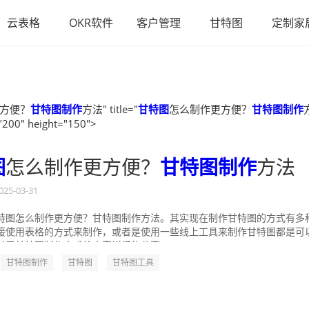
云表格
OKR软件
客户管理
甘特图
定制家
方便？
甘特图制作
方法" title="
甘特图
怎么制作更方便？
甘特图制作
"200" height="150">
图
怎么制作更方便？
甘特图制作
方法
025-03-31
特图怎么制作更方便？甘特图制作方法。其实现在制作甘特图的方式有多
接使用表格的方式来制作，或者是使用一些线上工具来制作甘特图都是可
对于甘特图制作方式给大家详细的分享一...
甘特图制作
甘特图
甘特图工具