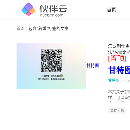
首页
首页
包含"着重"标签的文章
怎么制作更
法" width=
[置顶]
甘特图
甘特
甘特图
•
2
本文关于甘
样，可以直
的。今天针
数据分析