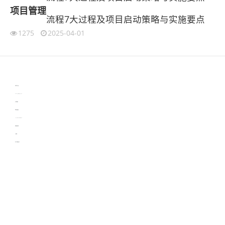
项目管理
流程7大过程及项目启动策略与实施要点
1275
2025-04-01
伙伴云
3D视觉相机资讯
协作机器人资讯
learn english in singapore
生产管理资讯
物流供应链资讯
experiment record software
新加坡英语培训
工单管理
电子元器件资讯中心