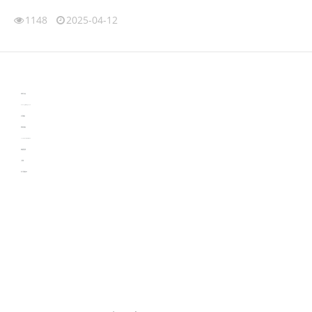
1148
2025-04-12
伙伴云
3D视觉相机资讯
协作机器人资讯
learn english in singapore
生产管理资讯
物流供应链资讯
experiment record software
新加坡英语培训
工单管理
电子元器件资讯中心