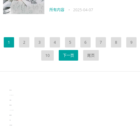
所有内容
•
2025-04-07
1
2
3
4
5
6
7
8
9
10
下一页
尾页
伙伴云
3D视觉相机资讯
协作机器人资讯
learn english in singapore
生产管理资讯
物流供应链资讯
experiment record software
新加坡英语培训
工单管理
电子元器件资讯中心