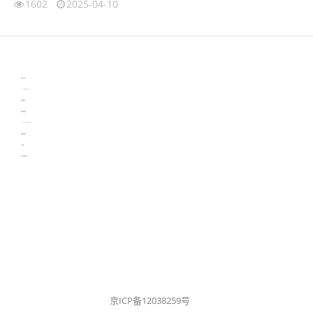
1602
2025-04-10
伙伴云
3D视觉相机资讯
协作机器人资讯
learn english in singapore
生产管理资讯
物流供应链资讯
experiment record software
新加坡英语培训
工单管理
电子元器件资讯中心
京ICP备12038259号