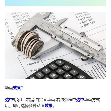
动画
效果
？
选中
对象后-右键-自定义动画-右边弹框中
选中
动画方式
后，即可选择多种动画
效果
。