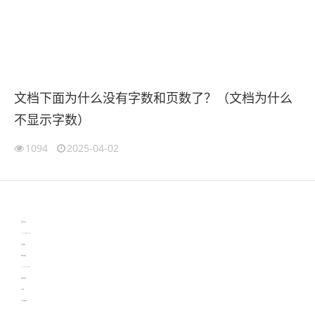
文档下面为什么没有字数和页数了？（文档为什么
不显示字数）
1094
2025-04-02
伙伴云
3D视觉相机资讯
协作机器人资讯
learn english in singapore
生产管理资讯
物流供应链资讯
experiment record software
新加坡英语培训
工单管理
电子元器件资讯中心