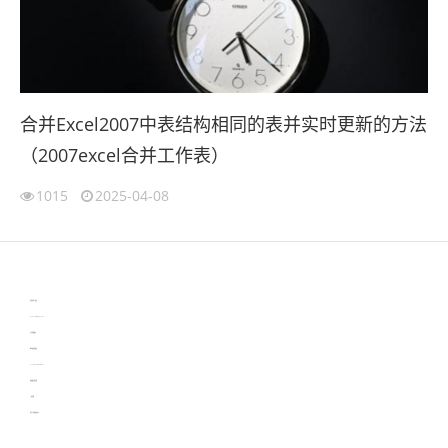
合并Excel2007中表结构相同的表并实时更新的方法
（2007excel合并工作表）
1015
2025-04-08
伙伴云
3D视觉相机资讯
协作机器人资讯
learn english in singapore
生产管理资讯
物流供应链资讯
experiment record software
新加坡英语培训
工单管理
电子元器件资讯中心