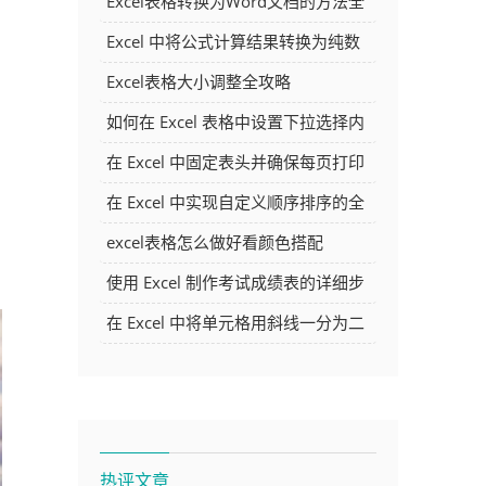
Excel表格转换为Word文档的方法全
解析
Excel 中将公式计算结果转换为纯数
字的多种方法
Excel表格大小调整全攻略
如何在 Excel 表格中设置下拉选择内
容
在 Excel 中固定表头并确保每页打印
时都显示表头的方法详解
在 Excel 中实现自定义顺序排序的全
面指南
excel表格怎么做好看颜色搭配
使用 Excel 制作考试成绩表的详细步
骤及技巧
在 Excel 中将单元格用斜线一分为二
的方法详解
热评文章