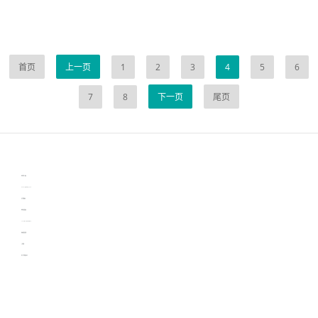
首页
上一页
1
2
3
4
5
6
7
8
下一页
尾页
伙伴云
3D视觉相机资讯
协作机器人资讯
learn english in singapore
生产管理资讯
物流供应链资讯
experiment record software
新加坡英语培训
工单管理
电子元器件资讯中心