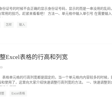
输入身份证号的时候不会正确的显示身份证号码，显示的而是一串没用的乱码
些常用的技巧，赶紧来看看吧！ 方法一、单元格中输入单引号 在需要输入
’”...
怎样
输入
整Excel表格的行高和列宽
09
时候，表格单元格的行高列宽都是固定的，当一个单元格内内容较多的时候，
看和使用了，这里向大家介绍快速调整行高列宽的方法。 一、快速调整到
操作原理...
调整
Excel表格