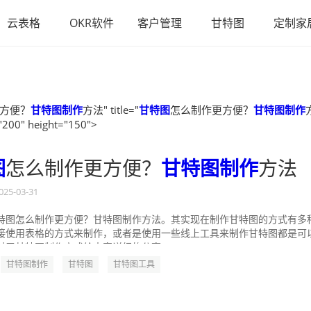
云表格
OKR软件
客户管理
甘特图
定制家
方便？
甘特图制作
方法" title="
甘特图
怎么制作更方便？
甘特图制作
"200" height="150">
图
怎么制作更方便？
甘特图制作
方法
025-03-31
特图怎么制作更方便？甘特图制作方法。其实现在制作甘特图的方式有多
接使用表格的方式来制作，或者是使用一些线上工具来制作甘特图都是可
对于甘特图制作方式给大家详细的分享一...
甘特图制作
甘特图
甘特图工具