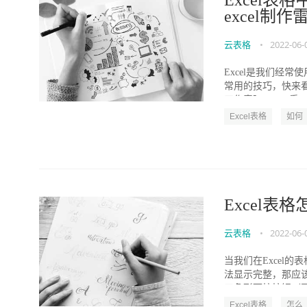
Excel
excel制
云表格
•
2022-06-
Excel是我们经
常用的技巧，快来看
工作表】。 2、重...
Excel表格
如何
Excel表
云表格
•
2022-06-
当我们在Excel
法显示完整，那应该
三角形下拉按钮（图一
Excel表格
怎么