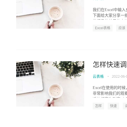
我们在Excel中
下面给大家分享一
份证号的单元格中输入“
Excel表格
应该
怎样快速调
云表格
•
2022-06-
Excel在使用的
非常影响我们的观
适的行高和列宽 由于
怎样
快速