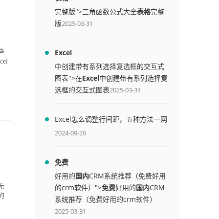
完整版">三角函数公式大全
表格
完整
版
2025-03-31
些
Excel
el
中创建带有系列选择复选框的交互式
图表">在
Excel
中创建带有系列选择复
选框的交互式图表
2025-03-31
Excel怎么调整行间距，五种方法一网
打尽
2024-09-20
免费
好用的
国内
CRM系统推荐（免费好用
无
的crm软件）">
免费
好用的
国内
CRM
的
系统推荐（免费好用的crm软件）
2025-03-31