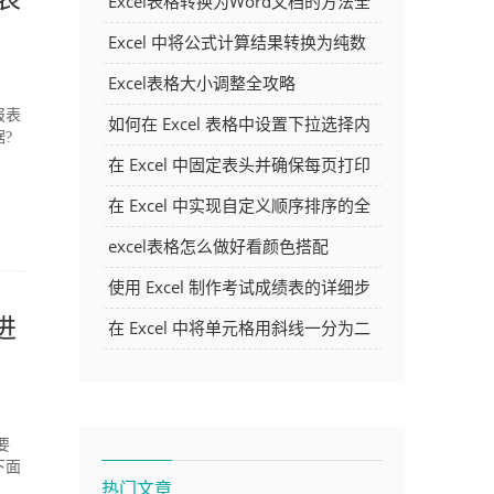
Excel表格转换为Word文档的方法全
解析
Excel 中将公式计算结果转换为纯数
字的多种方法
Excel表格大小调整全攻略
报表
如何在 Excel 表格中设置下拉选择内
?
容
在 Excel 中固定表头并确保每页打印
时都显示表头的方法详解
在 Excel 中实现自定义顺序排序的全
面指南
excel表格怎么做好看颜色搭配
使用 Excel 制作考试成绩表的详细步
骤及技巧
进
在 Excel 中将单元格用斜线一分为二
的方法详解
要
下面
热门文章