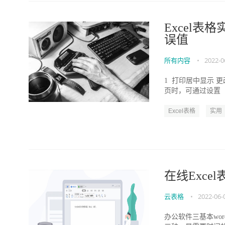
Excel表
误值
所有内容
•
2022-0
1 打印居中显示 
页时，可通过设置【
Excel表格
实用
在线Exce
云表格
•
2022-06-
办公软件三基本wor