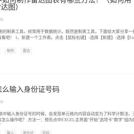
表格中如何制作雷达图表有哪些方法？（如何用
作雷达图）
09
常使用的制表工具，经常用于数据统计。既然是制表工具，下面给大家分享一
看吧！ 1、新建一个工作表。点击【鼠标右键】-选择【新建】-选择【Exc
制作
雷达
格怎么输入身份证号码
09
的表格中输入身份证号的时候，会发现单元格内内容自动变为了科学计数法，
怎么操作呢？ 方法一：预先点中EXCEL主界面“开始”选项卡“数字”组内
...
输入
身份证
号码