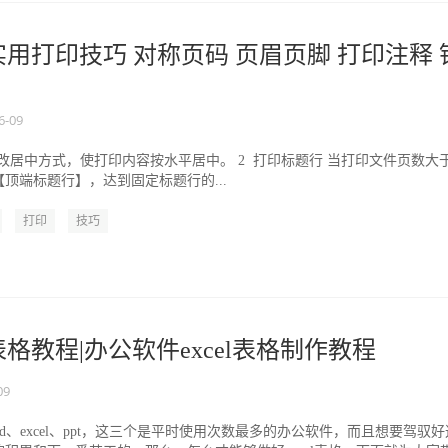
格实用打印技巧 对称页码 页眉页脚 打印注释 
6-09
更改居中方式，使打印内容按水平居中。 2 打印标题行 当打印文件页数大于
顶端标题行】，达到固定标题行的...
打印
技巧
l表格教程|办公软件excel表格制作教程
09
d、excel、ppt，这三个是平时使用次数最多的办公软件，而且想要驾驭好