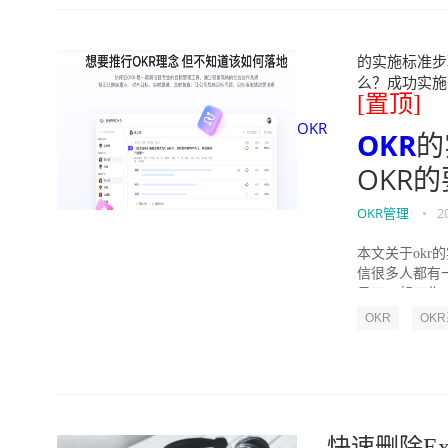
的实施标准步骤
么？成功实施落地O
[置顶]
OKR
OKR
的
OKR
OKR管理
•
2
本文关于okr
信很多人都有
员工一起工作，
OKR
OK
快速删除Ex