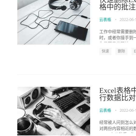
格中的批注
云表格
•
2022-06-
工作中经常需要删除
时，或者你接手到
你是不是发现按Delet
快速
删除
Excel
行数据比对
云表格
•
2022-06-
经常被人问到怎么对
对两份内容相近的
Office办公助手()的小