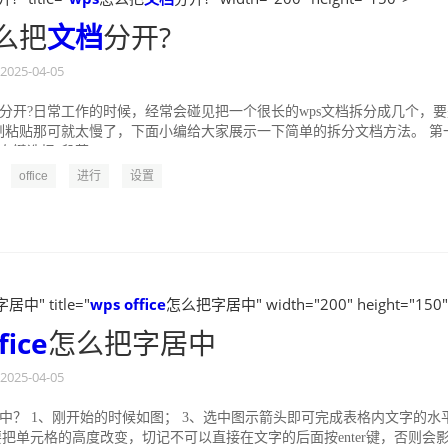
么把
文档
分开?
2025-04-05
档分开?日常工作的时候，经常会碰见把一个很长的wps文档拆分成几个，
制粘贴那可就太慢了，下面小编给大家展示一下简单的拆分文档方法。 第
右键选择“段落”，...
office
进行
设置
中" title="
wps
office
怎么把字居中" width="200" height="150
fice
怎么把字居中
2025-04-05
居中？ 1、刚开始的时候如图； 3、选中图示箭头即可完成表格内文字的水
要把单元格的高度改变，切记不可以直接在文字的后面按enter键，否则会