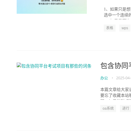
1、如果只是
选中一个连续的
3、如果是不连
表格
wps
包含协同
办公
•
2025-04
本篇文章给大家
要忘了收藏本站
释，如果能碰巧解
oa系统
进行