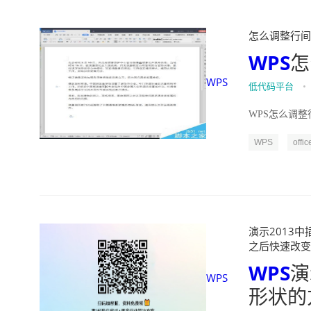
怎么调整行间距" 
WPS
怎
WPS
低代码平台
•
WPS怎么调整行
WPS
offic
演示2013中
之后快速改变图片形
WPS
演
WPS
形状的