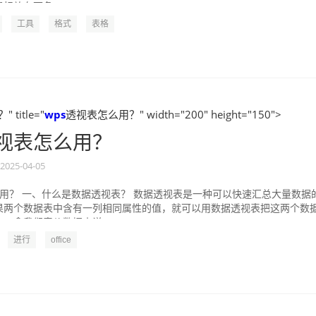
标放在两条...
工具
格式
表格
title="
wps
透视表怎么用？" width="200" height="150">
视表怎么用？
2025-04-05
么用？ 一、什么是数据透视表？ 数据透视表是一种可以快速汇总大量数据
果两个数据表中含有一列相同属性的值，就可以用数据透视表把这两个数
。拿我们竞价数据来说...
进行
office