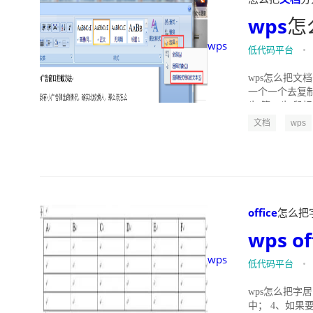
wps
怎
wps
低代码平台
•
wps怎么把文
一个一个去复
步 第二步 鼠标
文档
wps
office
怎么把字居
wps
of
wps
低代码平台
•
wps怎么把字
中； 4、如果