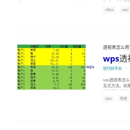
格式。应该把鼠
office
wps
透视表怎么用？" 
wps
透
wps
低代码平台
•
wps透视表怎
互式方法。如
的数据综合起来
wps
数据