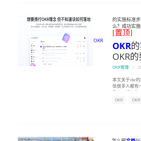
的实施标准步骤
么？成功实施落地O
[置顶]
OKR
OKR
的
OKR
OKR管理
•
2
本文关于okr
信很多人都有
员工一起工作，
OKR
OK
怎么把
文档
分开