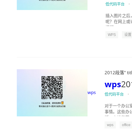
低代码平台
•
插入图片之后
呢？在网上或
问题：WPS200
WPS
设置
2012段落" tit
wps
2
wps
低代码平台
•
对于一个办公
事情。这些办
版、安排段落、
wps
office