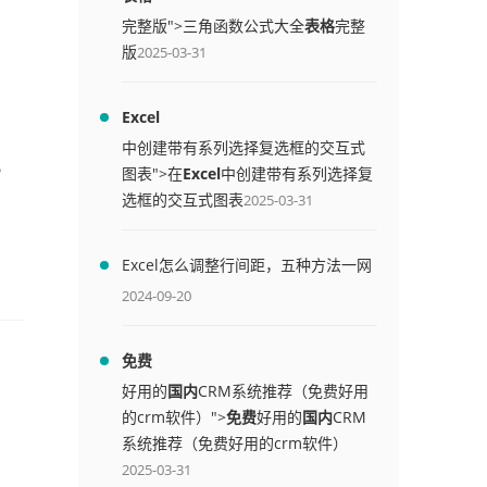
完整版">三角函数公式大全
表格
完整
版
2025-03-31
Excel
中创建带有系列选择复选框的交互式
，
图表">在
Excel
中创建带有系列选择复
。
选框的交互式图表
2025-03-31
Excel怎么调整行间距，五种方法一网
打尽
2024-09-20
免费
好用的
国内
CRM系统推荐（免费好用
的crm软件）">
免费
好用的
国内
CRM
系统推荐（免费好用的crm软件）
2025-03-31