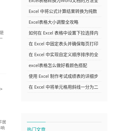
Excel表格转换为Word文档的方法全
解析
Excel 中将公式计算结果转换为纯数
字的多种方法
Excel表格大小调整全攻略
如何在 Excel 表格中设置下拉选择内
要是
一
容
在 Excel 中固定表头并确保每页打印
时都显示表头的方法详解
在 Excel 中实现自定义顺序排序的全
面指南
excel表格怎么做好看颜色搭配
使用 Excel 制作考试成绩表的详细步
骤及技巧
在 Excel 中将单元格用斜线一分为二
">
的方法详解
平居
影响
热门文章