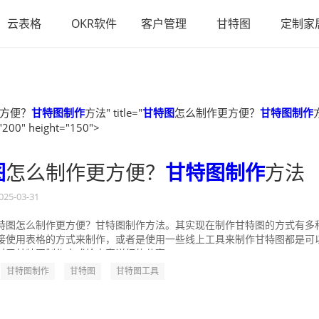
云表格
OKR软件
客户管理
甘特图
定制家
方便？
甘特图制作
方法" title="
甘特图
怎么制作更方便？
甘特图制作
"200" height="150">
图
怎么制作更方便？
甘特图制作
方法
025-03-31
特图怎么制作更方便？甘特图制作方法。其实现在制作甘特图的方式有多
接使用表格的方式来制作，或者是使用一些线上工具来制作甘特图都是可
对于甘特图制作方式给大家详细的分享一...
甘特图制作
甘特图
甘特图工具