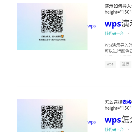
演示如何导入外部
height="150"
wps
演
wps
低代码平台
•
Wps演示导入
可以进行颜色匹
这里，以“元素”
wps
进行
怎么选择
表格
height="150"
wps
怎
wps
低代码平台
•