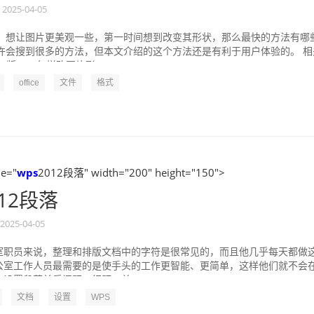
2025-04-05
，想让图片更美观一些，第一时间想到改变其形状，那么最快的方法有哪
许会搜到很多的方法，但本文介绍的这个方法还是有利于用户体验的。 相
7版word怎样改图片形...
office
文件
格式
le="
wps
2012段落" width="200" height="150">
012段落
2025-04-05
室职员来说，整理和排版文档中的字符是很常见的，而且他几乎每天都做
公室工作人员最需要的是使手头的工作更智能、更简单，这样他们就不会
设置段落前后间距、行距、首...
文档
设置
WPS