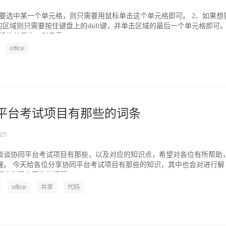
想要选中某一个单元格，则只需要用鼠标单击这个单元格即可。 2、如果想
区域则只需要按住键盘上的shift键，并单击区域的最后一个单元格即可
续的单元格，则只需...
office
平台考试项目有那些的词条
-05
谈谈协同平台考试项目有那些，以及对应的知识点，希望对各位有所帮助
喔。 今天给各位分享协同平台考试项目有那些的知识，其中也会对进行解
决你现在面临的问题，...
office
共享
代码