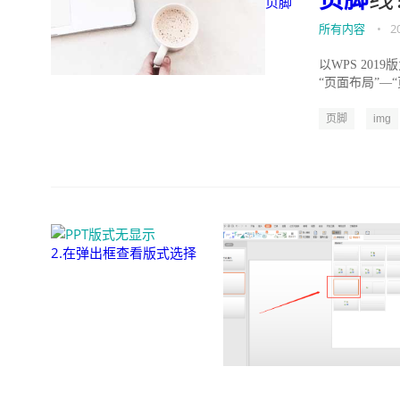
页脚
所有内容
•
2
以WPS 201
“页面布局”—“
页脚
img
2.在弹出框查看版式选择