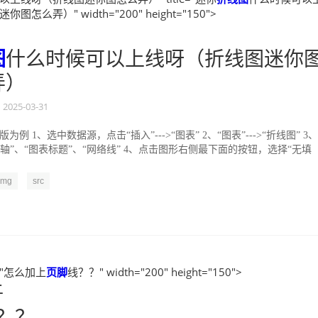
图怎么弄）" width="200" height="150">
图
什么时候可以上线呀（折线图迷你
弄）
2025-03-31
19版为例 1、选中数据源，点击“插入”---˃“图表” 2、“图表”---˃“折线图” 3
轴”、“图表标题”、“网络线” 4、点击图形右侧最下面的按钮，选择“无填
img
src
e="怎么加上
页脚
线？？" width="200" height="150">
上
？？