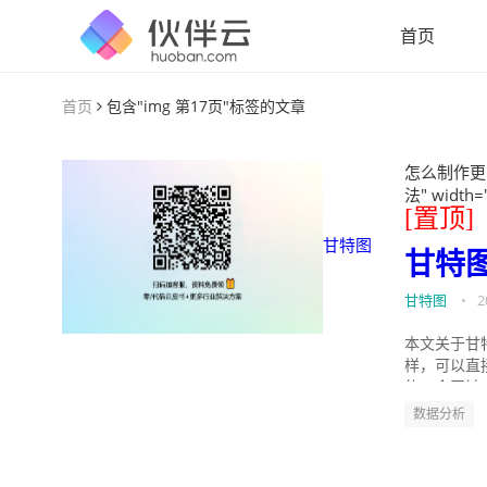
首页
首页
包含"img 第17页"标签的文章
怎么制作更
法" width=
[置顶]
甘特图
甘特
甘特图
•
2
本文关于甘
样，可以直
的。今天针
数据分析