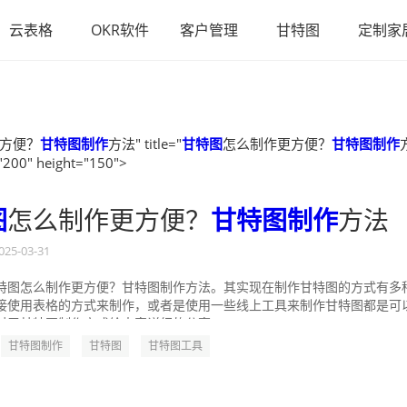
云表格
OKR软件
客户管理
甘特图
定制家
方便？
甘特图制作
方法" title="
甘特图
怎么制作更方便？
甘特图制作
"200" height="150">
图
怎么制作更方便？
甘特图制作
方法
025-03-31
特图怎么制作更方便？甘特图制作方法。其实现在制作甘特图的方式有多
接使用表格的方式来制作，或者是使用一些线上工具来制作甘特图都是可
对于甘特图制作方式给大家详细的分享一...
甘特图制作
甘特图
甘特图工具