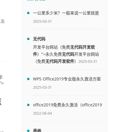
一公里多少米？一般来说一公里就是
1000米
2025-03-31
点击
无代码
开发平台网站（免费
无代码开发软
件
）">永久免费
无代码
开发平台网站
（免费
无代码开发软件
）
2025-03-31
示
WPS Office2019专业版永久激活方案
">
(附终身授权序列号)
2025-03-31
怎
office2019免费永久激活（office2019
免费永久激活码）
2022-06-04
表格