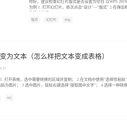
你好，建议检查幻灯片版式是否设置为空白 以WPS 201
为例 1. 打开幻灯片，依次点击“设计”—“版式” 2.在弹出
看版式选择...
版式
幻灯片
img
变为文本（怎么样把文本变成表格）
3-31
为例 1. 打开表格，选中需要转换的区域并复制； 2.在文档中使用“选择性粘贴
粘贴为图片； 3.选中图片，鼠标右键选择“提取图中文字”； 4.选择一种转
src