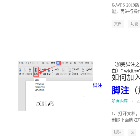
以WPS 201
能，再进行操作
文档
功能
（加完脚注之后
白）" width="
如何加
脚注
脚注
（
所有内容
•
2
1、打开文档，
删除下面脚注中
脚注
bj