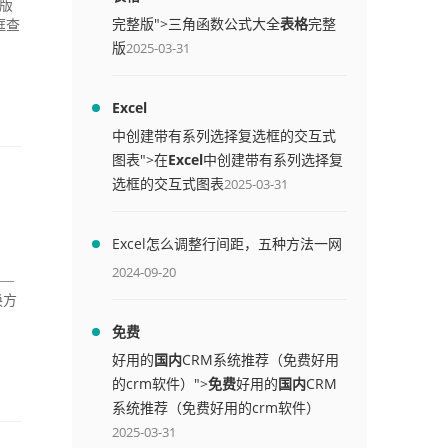
9版
完整版">三角函数公式大全
表格
完整
框查
版
2025-03-31
Excel
中创建带有系列选择复选框的交互式
图表">在
Excel
中创建带有系列选择复
选框的交互式图表
2025-03-31
Excel怎么调整行间距，五种方法一网
打尽
2024-09-20
”—
换方
免费
好用的
国内
CRM系统推荐（免费好用
的crm软件）">
免费
好用的
国内
CRM
系统推荐（免费好用的crm软件）
2025-03-31