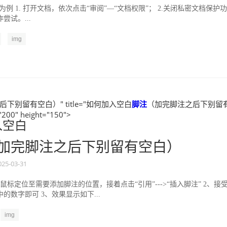
9版为例 1. 打开文档，依次点击“审阅”—“文档权限”； 2.关闭私密文档保护功
尝试。...
img
下别留有空白）" title="如何加入空白
脚注
（加完脚注之后下别留
200" height="150">
入空白
加完脚注之后下别留有空白）
025-03-31
鼠标定位至需要添加脚注的位置，接着点击“引用”---˃“插入脚注” 2、接
的数字即可 3、效果显示如下...
img