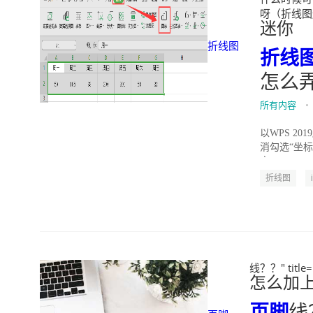
呀（折线图迷你
迷你
折线图
折线
怎么
所有内容
•
以WPS 20
消勾选“坐标
充”、...
折线图
线？？" titl
怎么加
页脚
线