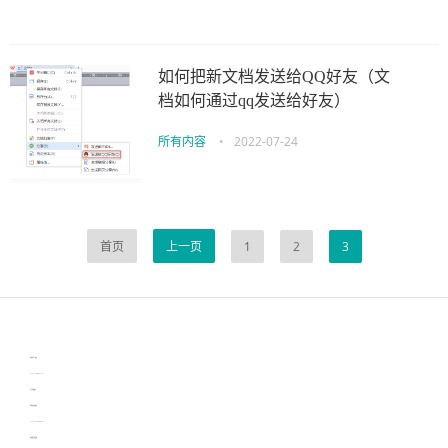
如何把新文档发送给QQ好友（文
档如何通过qq发送给好友）
所有内容
•
2022-07-24
首页
上一页
1
2
3
伙伴云
3D视觉相机资讯
协作机器人资讯
learn english in singapore
生产管理资讯
物流供应链资讯
experiment record software
新加坡英语培训