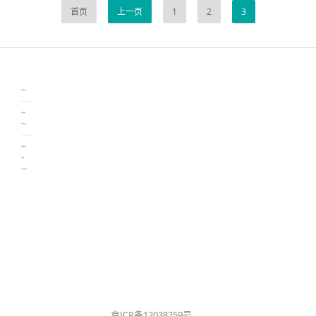
首页
上一页
1
2
3
伙伴云
3D视觉相机资讯
协作机器人资讯
learn english in singapore
生产管理资讯
物流供应链资讯
experiment record software
新加坡英语培训
工单管理
电子元器件资讯中心
京ICP备12038259号