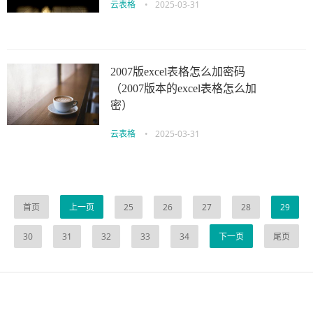
云表格
•
2025-03-31
2007版excel表格怎么加密码
（2007版本的excel表格怎么加
密）
云表格
•
2025-03-31
首页
上一页
25
26
27
28
29
30
31
32
33
34
下一页
尾页
伙伴云
3D视觉相机资讯