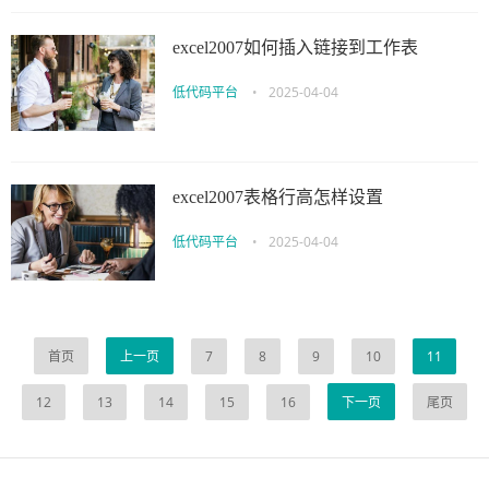
excel2007如何插入链接到工作表
低代码平台
•
2025-04-04
excel2007表格行高怎样设置
低代码平台
•
2025-04-04
首页
上一页
7
8
9
10
11
12
13
14
15
16
下一页
尾页
伙伴云