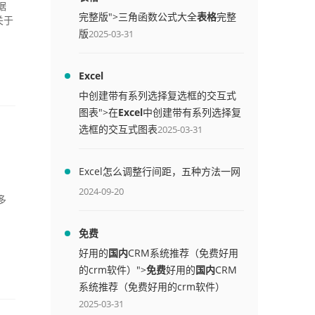
据
完整版">三角函数公式大全
表格
完整
关于
版
2025-03-31
Excel
中创建带有系列选择复选框的交互式
图表">在
Excel
中创建带有系列选择复
选框的交互式图表
2025-03-31
Excel怎么调整行间距，五种方法一网
打尽
2024-09-20
多
免费
好用的
国内
CRM系统推荐（免费好用
的crm软件）">
免费
好用的
国内
CRM
系统推荐（免费好用的crm软件）
2025-03-31