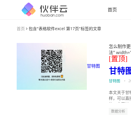
首页
首页
包含"表格软件excel 第17页"标签的文章
怎么制作更
法" width=
[置顶]
甘特图
甘特
甘特图
•
2
本文关于甘
样，可以直
的。今天针
数据分析