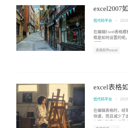
excel20
低代码平台
•
2025
在编辑Excel表
框是如何设置的呢。下面
打开...
表格软件excel
excel表
低代码平台
•
2025
在编辑表格时，经
快速，而且减少了出
格下拉列表的设置方法。