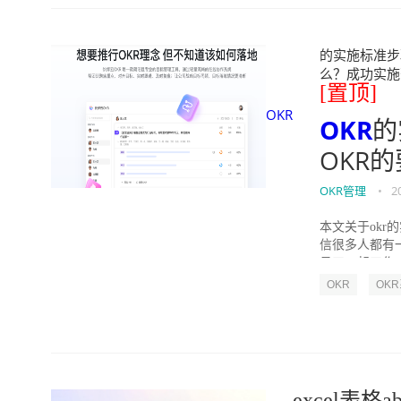
的实施标准步骤
么？成功实施落地O
[置顶]
OKR
OKR
的
OKR
OKR管理
•
2
本文关于okr
信很多人都有
员工一起工作，
OKR
OK
excel表