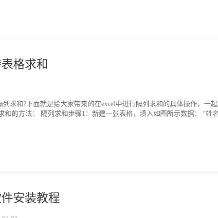
么跨表格求和
进行隔列求和?下面就是给大家带来的在excel中进行隔列求和的具体操作，一
l隔列求和的方法： 隔列求和步骤1：新建一张表格，填入如图所示数据： “姓
03软件安装教程