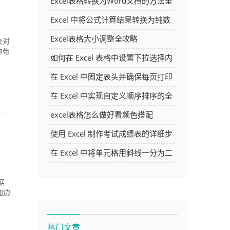
Excel表格转换为Word文档的方法全
解析
Excel 中将公式计算结果转换为纯数
字的多种方法
Excel表格大小调整全攻略
会对
你带
如何在 Excel 表格中设置下拉选择内
容
在 Excel 中固定表头并确保每页打印
时都显示表头的方法详解
在 Excel 中实现自定义顺序排序的全
面指南
excel表格怎么做好看颜色搭配
使用 Excel 制作考试成绩表的详细步
骤及技巧
在 Excel 中将单元格用斜线一分为二
的方法详解
据
加边
热门文章