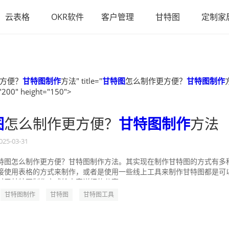
云表格
OKR软件
客户管理
甘特图
定制家
方便？
甘特图制作
方法" title="
甘特图
怎么制作更方便？
甘特图制作
"200" height="150">
图
怎么制作更方便？
甘特图制作
方法
025-03-31
特图怎么制作更方便？甘特图制作方法。其实现在制作甘特图的方式有多
接使用表格的方式来制作，或者是使用一些线上工具来制作甘特图都是可
对于甘特图制作方式给大家详细的分享一...
甘特图制作
甘特图
甘特图工具