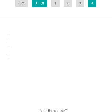
首页
上一页
1
2
3
4
伙伴云
3D视觉相机资讯
协作机器人资讯
learn english in singapore
生产管理资讯
物流供应链资讯
experiment record software
新加坡英语培训
工单管理
电子元器件资讯中心
京ICP备12038259号