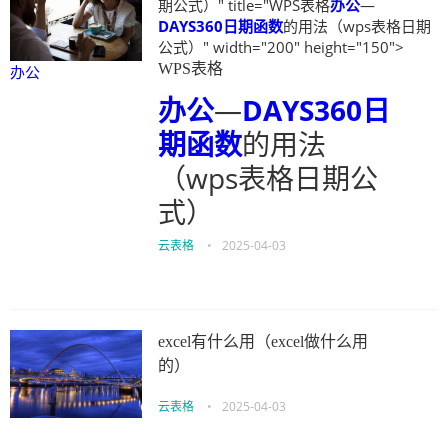
期公式）" title="WPS表格
办公
—
DAYS360日期函数
的用法（wps表格日期
公式）" width="200" height="150">
WPS表格
办公
办公
—
DAYS360日
期函数
的用法
（wps表格日期公
式）
云表格
•
2025-04-03
excel有什么用（excel做什么用
的）
云表格
•
2025-04-03