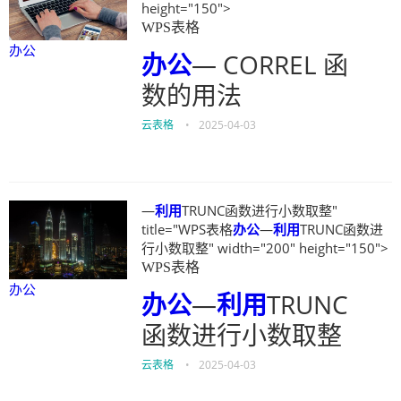
height="150">
WPS表格
办公
办公
— CORREL 函
数的用法
云表格
•
2025-04-03
—
利用
TRUNC函数进行小数取整"
title="WPS表格
办公
—
利用
TRUNC函数进
行小数取整" width="200" height="150">
WPS表格
办公
办公
—
利用
TRUNC
函数进行小数取整
云表格
•
2025-04-03