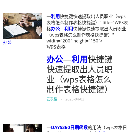
—
利用
快捷键快速提取出人员职业（wps
表格怎么制作表格快捷键）" title="WPS表
格
办公
—
利用
快捷键快速提取出人员职业
（wps表格怎么制作表格快捷键）"
width="200" height="150">
办公
WPS表格
办公
—
利用
快捷键
快速提取出人员职
业（wps表格怎么
制作表格快捷键）
云表格
•
2025-04-03
—
DAYS360日期函数
的用法（wps表格日