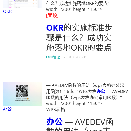
什么？成功实施落地OKR的要点"
width="200" height="150">
OKR
[置顶]
OKR
的实施标准步
骤是什么？成功实
施落地OKR的要点
OKR管理
•
2025-03-31
— AVEDEV函数的用法（wps表格办公常
用函数）" title="WPS表格
办公
— AVEDEV
函数的用法（wps表格办公常用函数）"
width="200" height="150">
办公
WPS表格
办公
— AVEDEV函