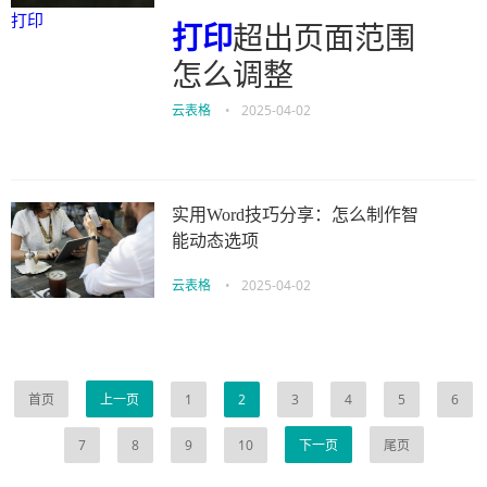
打印
打印
超出页面范围
怎么调整
云表格
•
2025-04-02
实用Word技巧分享：怎么制作智
能动态选项
云表格
•
2025-04-02
首页
上一页
1
2
3
4
5
6
7
8
9
10
下一页
尾页