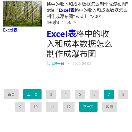
格中的收入和成本数据怎么制作成瀑布图"
title="
Excel表
格中的收入和成本数据怎么
制作成瀑布图" width="200"
height="150">
Excel表
Excel表
格中的收
入和成本数据怎么
制作成瀑布图
低代码平台
•
2025-04-05
首页
上一页
3
4
5
6
7
8
9
10
11
12
下一页
尾页
伙伴云