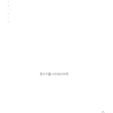
生产管理资讯
物流供应链资讯
experiment record software
新加坡英语培训
工单管理
电子元器件资讯中心
京ICP备12038259号