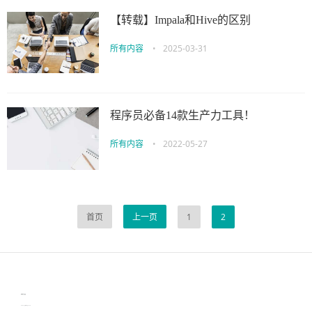
【转载】Impala和Hive的区别
所有内容
•
2025-03-31
程序员必备14款生产力工具！
所有内容
•
2022-05-27
首页
上一页
1
2
伙伴云
3D视觉相机资讯
协作机器人资讯
learn english in singapore