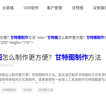
云表格
OKR软件
客户管理
甘特图
定制家
方便？
甘特图制作
方法" title="
甘特图
怎么制作更方便？
甘特图制作
"200" height="150">
图
怎么制作更方便？
甘特图制作
方法
025-03-31
特图怎么制作更方便？甘特图制作方法。其实现在制作甘特图的方式有多
接使用表格的方式来制作，或者是使用一些线上工具来制作甘特图都是可
对于甘特图制作方式给大家详细的分享一...
甘特图制作
甘特图
甘特图工具