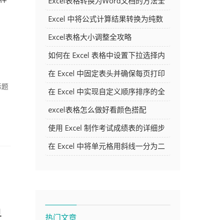
Excel表格转换为Word文档的方法全
解析
Excel 中将公式计算结果转换为纯数
字的多种方法
Excel表格大小调整全攻略
如何在 Excel 表格中设置下拉选择内
容
在 Excel 中固定表头并确保每页打印
标题
时都显示表头的方法详解
在 Excel 中实现自定义顺序排序的全
面指南
excel表格怎么做好看颜色搭配
使用 Excel 制作考试成绩表的详细步
骤及技巧
在 Excel 中将单元格用斜线一分为二
的方法详解
单
热门文章