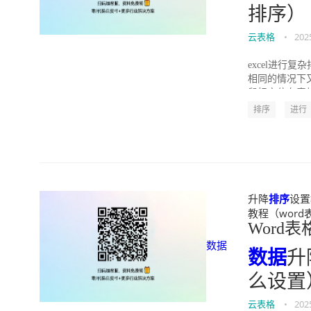
排序）
云表格
•
202
excel进行
相同的情况下又
鼠标定位在表格
排序
进行
升降
排序
设置
教程（word表格
Word表
数据
数据
升
么设置
云表格
•
202