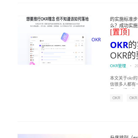
的实施标准步骤
么？成功实施落地O
[置顶]
OKR
OKR
的
OKR
OKR管理
•
2
本文关于okr
信很多人都有
员工一起工作，
OKR
OK
升序排列（ex