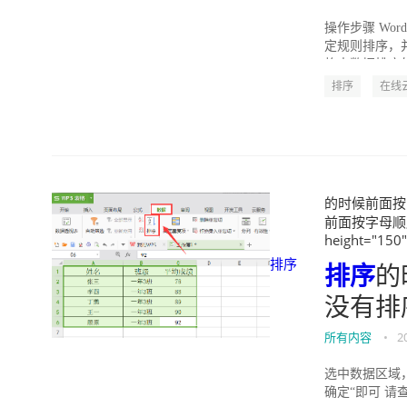
操作步骤 W
定规则排序，并
格中数据排序的
排序
在线
的时候前面按字
前面按字母顺序
height="150
排序
排序
的
没有排
所有内容
•
2
选中数据区域，
确定“即可 请查