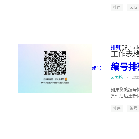
排序
pcfg
排列
混乱" ti
工作表
编号
排
编号
云表格
•
202
如果您的编号
条件后后重新排
排序
编号