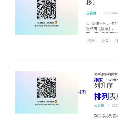
移）
云表格
•
2025-04-
1、新建一列，作为
次点击【数据】、【
可。 可以看到原数据.
排序
点击
表格内容的方
排序
）" widt
列升序
排列
排列
表
云表格
•
202
列升序排列表格