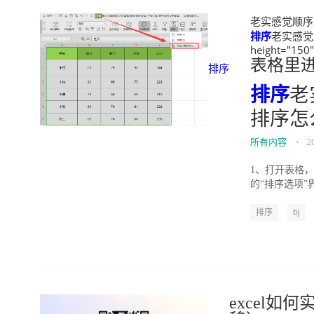
老实感觉顺序是
排序
老实感觉顺
height="150
表格里
排序
排序
老
排序怎
所有内容
•
2
1、打开表格，选
的“排序选项”
排序
bj
excel如