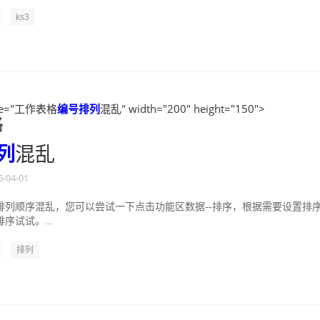
ks3
tle="工作表格
编号
排列
混乱" width="200" height="150">
格
列
混乱
5-04-01
排列顺序混乱，您可以尝试一下点击功能区数据--排序，根据需要设置排
序试试。...
排列