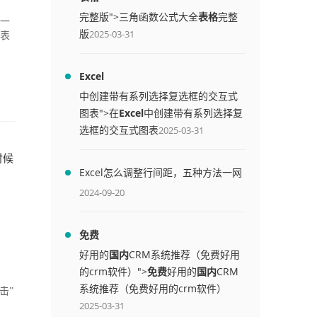
完整版">三角函数公式大全
表格
完整
照一
版
2025-03-31
绍表
Excel
中创建带有系列选择复选框的交互式
图表">在
Excel
中创建带有系列选择复
选框的交互式图表
2025-03-31
时候
Excel怎么调整行间距，五种方法一网
打尽
2024-09-20
免费
好用的
国内
CRM系统推荐（免费好用
的crm软件）">
免费
好用的
国内
CRM
系统推荐（免费好用的crm软件）
击”
2025-03-31