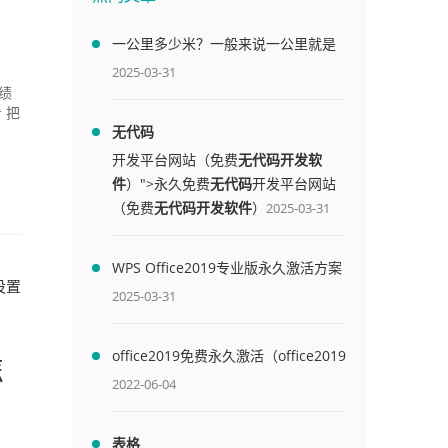
一公里多少米？一般来说一公里就是
1000米
2025-03-31
绩
 把
无代码
开发平台网站（免费
无代码开发软
件
）">永久免费
无代码
开发平台网站
（免费
无代码开发软件
）
2025-03-31
WPS Office2019专业版永久激活方案
设置
(附终身授权序列号)
2025-03-31
office2019免费永久激活（office2019
怎
免费永久激活码）
2022-06-04
表格