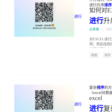
进行升序
排序
如何对E
进行
进行
升
云表格
•
202
对EXCEL
项；然后找到
选项前面的小方
数据
排序
复杂
排序
的方法
（excel对数据
excel
进行
进行
复