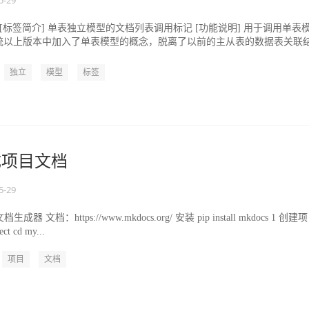
5-29
istsg [标签简介] 单表独立模型的文档列表调用标记 [功能说明] 用于调用单表
系统以上版本中加入了单表模型的概念，脱离了以前的主从表的数据表关联
独立
模型
标签
生成项目文档
5-29
成器 文档：https://www.mkdocs.org/ 安装 pip install mkdocs 1 创建
ct cd my...
项目
文档