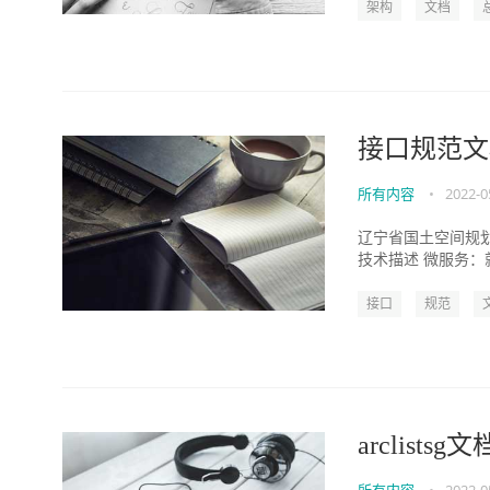
架构
文档
接口规范文
所有内容
•
2022-0
辽宁省国土空间规划“一张
技术描述 微服务：
接口
规范
arclist