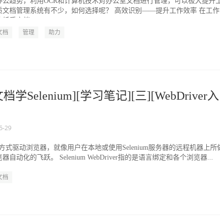
办公趋势，利用OCR和计算机技术对办公室文档进行管理，可以极大提升
质文档管理系统有不少，如何选择呢？ 高效识别——提升工作效率 在工作
纸质文档，...
文档
管理
助力
学Selenium][学习笔记][三][WebDriver
5-29
本地化方式驱动浏览器，就像用户在本地或使用Selenium服务器的远程机器上所
动化的飞跃。 Selenium WebDriver指的是语言绑定和各个浏览器...
文档