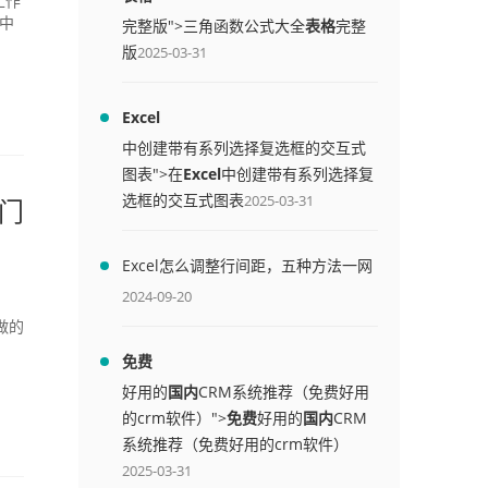
工作
中
完整版">三角函数公式大全
表格
完整
版
2025-03-31
Excel
中创建带有系列选择复选框的交互式
图表">在
Excel
中创建带有系列选择复
选框的交互式图表
2025-03-31
入门
Excel怎么调整行间距，五种方法一网
打尽
2024-09-20
做的
免费
好用的
国内
CRM系统推荐（免费好用
的crm软件）">
免费
好用的
国内
CRM
系统推荐（免费好用的crm软件）
2025-03-31