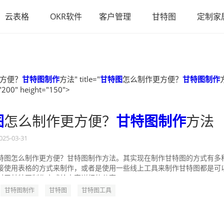
云表格
OKR软件
客户管理
甘特图
定制家
方便？
甘特图制作
方法" title="
甘特图
怎么制作更方便？
甘特图制作
"200" height="150">
图
怎么制作更方便？
甘特图制作
方法
025-03-31
特图怎么制作更方便？甘特图制作方法。其实现在制作甘特图的方式有多
接使用表格的方式来制作，或者是使用一些线上工具来制作甘特图都是可
对于甘特图制作方式给大家详细的分享一...
甘特图制作
甘特图
甘特图工具