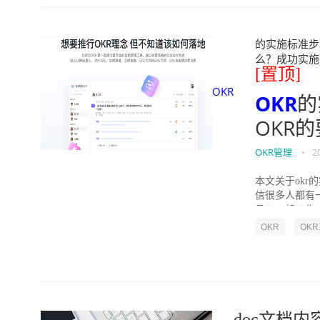
的实施标准步骤
么？成功实施落地O
[置顶]
OKR
OKR
的
OKR
OKR管理
•
2
本文关于okr
信很多人都有
员工一起工作，
OKR
OK
doc文档