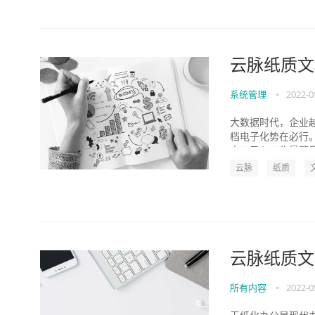
云脉纸质文
系统管理
•
2022-0
大数据时代，企业
档电子化势在必行
人工录入工作量繁重，
云脉
纸质
云脉纸质文
所有内容
•
2022-0