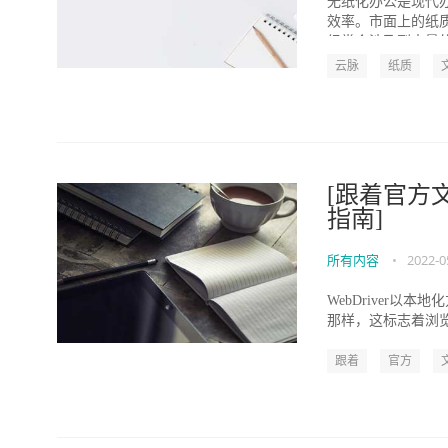
无纸化办公是现代
效率。市面上的纸
经常会涉及到大量的
云脉
纸质
[跟着官方文档
指南]
所有内容
•
2022-0
WebDriver以
那样，这标志着浏览器自
跟着
官方