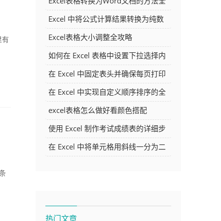
Excel表格转换为Word文档的方法全
解析
Excel 中将公式计算结果转换为纯数
字的多种方法
Excel表格大小调整全攻略
里有
如何在 Excel 表格中设置下拉选择内
容
在 Excel 中固定表头并确保每页打印
时都显示表头的方法详解
在 Excel 中实现自定义顺序排序的全
面指南
excel表格怎么做好看颜色搭配
使用 Excel 制作考试成绩表的详细步
骤及技巧
在 Excel 中将单元格用斜线一分为二
的方法详解
条
热门文章