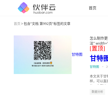
首页
首页
包含"文档 第992页"标签的文章
怎么制作更
法" width=
[置顶]
甘特图
甘特
甘特图
•
2
本文关于甘
样，可以直
的。今天针
数据分析