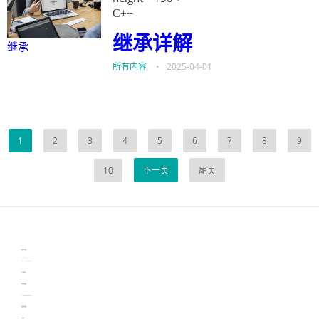
C++
继承
详解
继承
所有内容
•
2025-04-01
1
2
3
4
5
6
7
8
9
10
下一页
尾页
伙伴云
3D视觉相机资讯
协作机器人资讯
learn english in singapore
生产管理资讯
物流供应链资讯
experiment record software
新加坡英语培训
工单管理