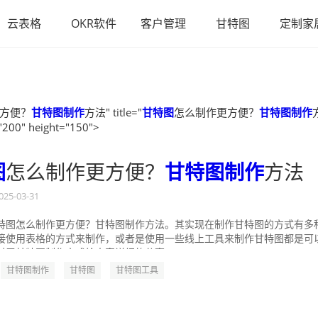
云表格
OKR软件
客户管理
甘特图
定制家
方便？
甘特图制作
方法" title="
甘特图
怎么制作更方便？
甘特图制作
"200" height="150">
图
怎么制作更方便？
甘特图制作
方法
025-03-31
特图怎么制作更方便？甘特图制作方法。其实现在制作甘特图的方式有多
接使用表格的方式来制作，或者是使用一些线上工具来制作甘特图都是可
对于甘特图制作方式给大家详细的分享一...
甘特图制作
甘特图
甘特图工具