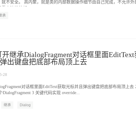
，就不安全。 高内聚，就是类的内部数据操作细节由自己完成，不允许外
露方法给外部...
继承
打开继承DialogFragment对话框里面EditTex
弹出键盘把底部布局顶上去
5-28
alogFragment对话框里面EditText获取光标并且弹出键盘把底部布局顶上去 
ogFragment 3 关键代码实现 override...
继承
Dialog