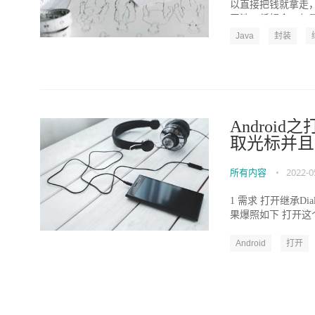
以直接把钱就拿走
干涉；低耦合：仅暴
Java
封装
Android之
取光标并且
所有内容
•
2022-0
1 需求 打开继承Di
果爆照如下 打开这个Dial
Android
打开