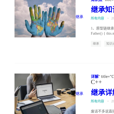
继承
知
继承
所有内容
•
2
1、原型链继承
Father() { this.n
继承
知识
详解
" title="
C++
继承
详
继承
所有内容
•
2
废话不多说直接上