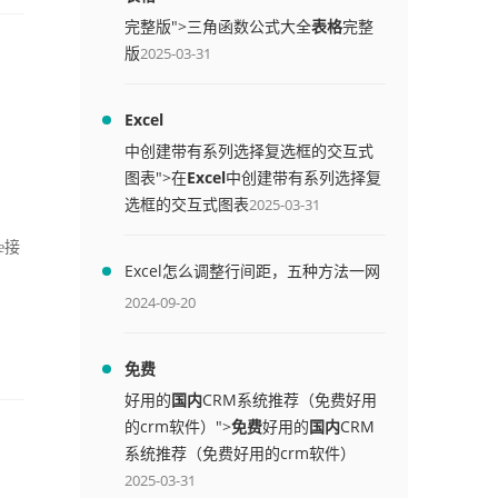
完整版">三角函数公式大全
表格
完整
版
2025-03-31
Excel
中创建带有系列选择复选框的交互式
图表">在
Excel
中创建带有系列选择复
选框的交互式图表
2025-03-31
e接
Excel怎么调整行间距，五种方法一网
打尽
2024-09-20
免费
好用的
国内
CRM系统推荐（免费好用
的crm软件）">
免费
好用的
国内
CRM
系统推荐（免费好用的crm软件）
2025-03-31