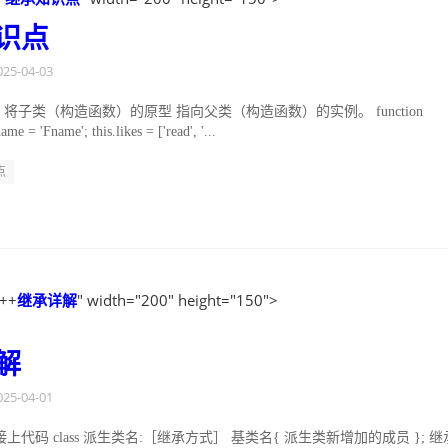
识点
025-04-03
 将子类（构造函数）的原型 指向父类（构造函数）的实例。 function
ame = 'Fname'; this.likes = ['read', '...
点
C++
继承
详解
" width="200" height="150">
解
025-04-01
代码 class 派生类名:［继承方式］ 基类名{ 派生类新增加的成员 }; 继