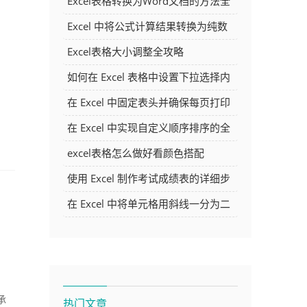
Excel表格转换为Word文档的方法全
解析
Excel 中将公式计算结果转换为纯数
字的多种方法
Excel表格大小调整全攻略
如何在 Excel 表格中设置下拉选择内
容
在 Excel 中固定表头并确保每页打印
时都显示表头的方法详解
在 Excel 中实现自定义顺序排序的全
面指南
excel表格怎么做好看颜色搭配
使用 Excel 制作考试成绩表的详细步
骤及技巧
在 Excel 中将单元格用斜线一分为二
的方法详解
承
热门文章