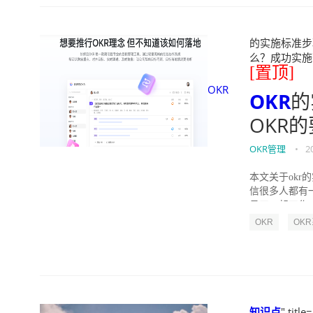
的实施标准步骤
么？成功实施落地O
[置顶]
OKR
OKR
的
OKR
OKR管理
•
2
本文关于okr
信很多人都有
员工一起工作，
OKR
OK
知识点
" title=