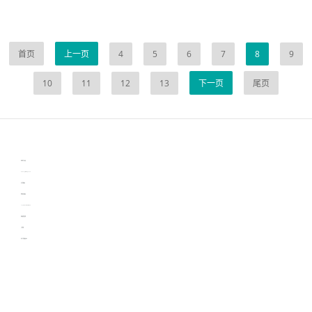
首页
上一页
4
5
6
7
8
9
10
11
12
13
下一页
尾页
伙伴云
3D视觉相机资讯
协作机器人资讯
learn english in singapore
生产管理资讯
物流供应链资讯
experiment record software
新加坡英语培训
工单管理
电子元器件资讯中心