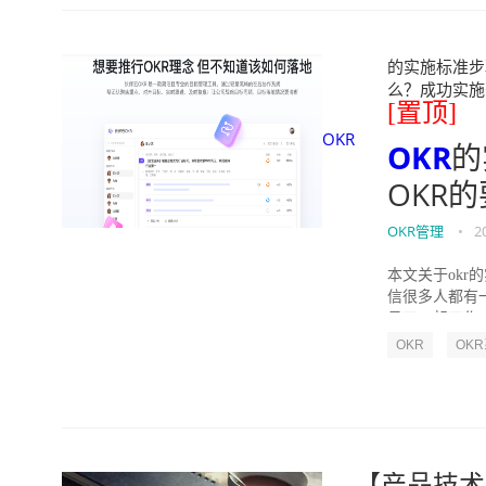
的实施标准步骤
么？成功实施落地O
[置顶]
OKR
OKR
的
OKR
OKR管理
•
2
本文关于okr
信很多人都有
员工一起工作，
OKR
OK
【产品技术