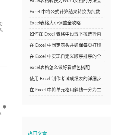
Excel表格转换为Word文档的方法全
解析
Excel 中将公式计算结果转换为纯数
字的多种方法
Excel表格大小调整全攻略
实
先
如何在 Excel 表格中设置下拉选择内
容
在 Excel 中固定表头并确保每页打印
时都显示表头的方法详解
在 Excel 中实现自定义顺序排序的全
面指南
excel表格怎么做好看颜色搭配
使用 Excel 制作考试成绩表的详细步
骤及技巧
在 Excel 中将单元格用斜线一分为二
的方法详解
后，用
象
热门文章