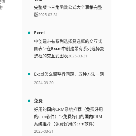
硬盘
完整版">三角函数公式大全
表格
完整
密
版
2025-03-31
Excel
中创建带有系列选择复选框的交互式
图表">在
Excel
中创建带有系列选择复
选框的交互式图表
2025-03-31
Excel怎么调整行间距，五种方法一网
打尽
2024-09-20
免费
好用的
国内
CRM系统推荐（免费好用
的crm软件）">
免费
好用的
国内
CRM
系统推荐（免费好用的crm软件）
2025-03-31