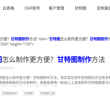
云表格
OKR软件
客户管理
甘特图
定制家
方便？
甘特图制作
方法" title="
甘特图
怎么制作更方便？
甘特图制作
"200" height="150">
图
怎么制作更方便？
甘特图制作
方法
025-03-31
特图怎么制作更方便？甘特图制作方法。其实现在制作甘特图的方式有多
接使用表格的方式来制作，或者是使用一些线上工具来制作甘特图都是可
对于甘特图制作方式给大家详细的分享一...
甘特图制作
甘特图
甘特图工具