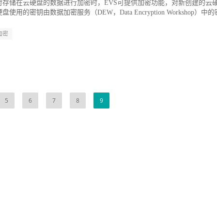
对存储在云硬盘的数据进行加密时，EVS可提供加密功能，对新创建的云
用的密钥由数据加密服务（DEW，Data Encryption Workshop）中的
加密
5
6
7
8
9