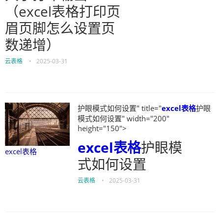
（excel表格打印页
眉页脚怎么设置页
数递增）
云表格
•
2025-03-31
护眼模式如何设置" title="
excel表格
护眼
模式如何设置" width="200"
height="150">
excel表格
护眼模
excel表格
式如何设置
云表格
•
2025-03-31