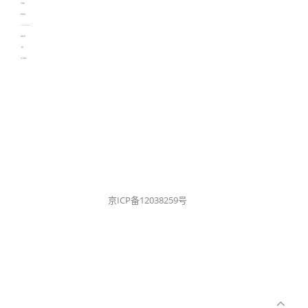
生产管理资讯
物流供应链资讯
experiment record software
新加坡英语培训
工单管理
电子元器件资讯中心
京ICP备12038259号