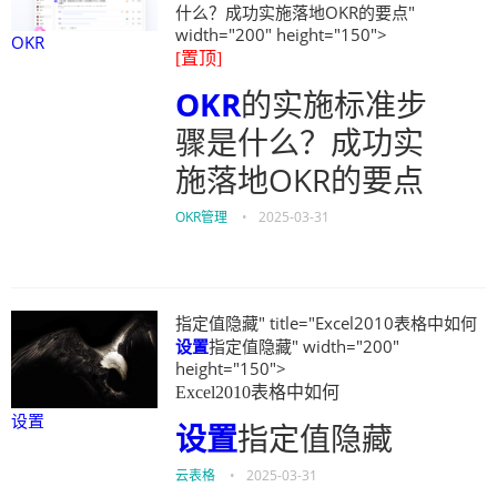
什么？成功实施落地OKR的要点"
width="200" height="150">
OKR
[置顶]
OKR
的实施标准步
骤是什么？成功实
施落地OKR的要点
OKR管理
•
2025-03-31
指定值隐藏" title="Excel2010表格中如何
设置
指定值隐藏" width="200"
height="150">
Excel2010表格中如何
设置
设置
指定值隐藏
云表格
•
2025-03-31