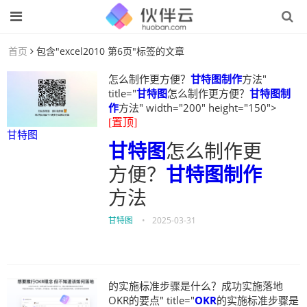
首页
包含"excel2010 第6页"标签的文章
怎么制作更方便？
甘特图制作
方法"
title="
甘特图
怎么制作更方便？
甘特图制
作
方法" width="200" height="150">
[置顶]
甘特图
甘特图
怎么制作更
方便？
甘特图制作
方法
甘特图
•
2025-03-31
的实施标准步骤是什么？成功实施落地
OKR的要点" title="
OKR
的实施标准步骤是