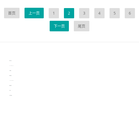
首页
上一页
1
2
3
4
5
6
下一页
尾页
伙伴云
3D视觉相机资讯
协作机器人资讯
learn english in singapore
生产管理资讯
物流供应链资讯
experiment record software
新加坡英语培训
工单管理
电子元器件资讯中心