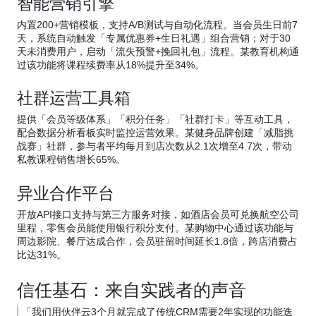
智能营销引擎
内置200+营销模板，支持A/B测试与自动化流程。当会员生日前7
天，系统自动触发「专属优惠券+生日礼遇」组合营销；对于30
天未消费用户，启动「流失预警+挽回礼包」流程。某教育机构通
过该功能将课程续费率从18%提升至34%。
社群运营工具箱
提供「会员等级体系」「积分任务」「社群打卡」等互动工具，
配合数据分析看板实时监控运营效果。某健身品牌创建「减脂挑
战赛」社群，参与者平均每月到店次数从2.1次增至4.7次，带动
私教课程销售增长65%。
异业合作平台
开放API接口支持与第三方服务对接，如酒店会员可兑换航空公司
里程，零售会员能使用银行积分支付。某购物中心通过该功能与
周边影院、餐厅达成合作，会员驻留时间延长1.8倍，跨店消费占
比达31%。
信任基石：来自实践者的声音
「我们用伙伴云3个月就完成了传统CRM需要2年实现的功能迭