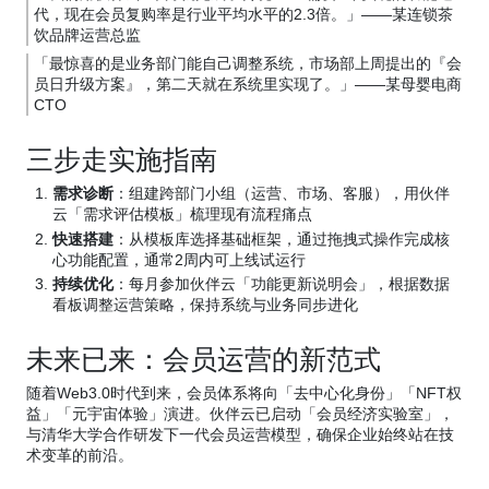
代，现在会员复购率是行业平均水平的2.3倍。」——某连锁茶
饮品牌运营总监
「最惊喜的是业务部门能自己调整系统，市场部上周提出的『会
员日升级方案』，第二天就在系统里实现了。」——某母婴电商
CTO
三步走实施指南
需求诊断
：组建跨部门小组（运营、市场、客服），用伙伴
云「需求评估模板」梳理现有流程痛点
快速搭建
：从模板库选择基础框架，通过拖拽式操作完成核
心功能配置，通常2周内可上线试运行
持续优化
：每月参加伙伴云「功能更新说明会」，根据数据
看板调整运营策略，保持系统与业务同步进化
未来已来：会员运营的新范式
随着Web3.0时代到来，会员体系将向「去中心化身份」「NFT权
益」「元宇宙体验」演进。伙伴云已启动「会员经济实验室」，
与清华大学合作研发下一代会员运营模型，确保企业始终站在技
术变革的前沿。