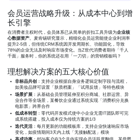
会员运营战略升级：从成本中心到增
长引擎
在消费者主权时代，会员体系已从简单的折扣工具升级为
企业核
心数据资产
。麦肯锡研究显示，精细化会员运营能使企业利润率
提升2-5倍，但传统CRM系统因开发周期长、功能固化，导致
78%的企业无法及时响应市场变化。当Z世代消费者期待「千人
千面」服务时，你的系统还在用「一刀切」的营销模板吗？
理想解决方案的五大核心价值
非标品共创
：支持企业根据自身业务逻辑定制字段与流程，
如美妆品牌可设置「肤质档案」「试用反馈」等特色模块
场景扩展
：从基础会员管理延伸至积分商城、社群运营、异
业合作等全场景，某餐饮企业通过系统实现「消费积分兑换
电影票」跨界合作
低成本转型
：零代码开发模式使中小企业无需IT团队即可完
成系统搭建，投入成本仅为传统方案的1/3
迭代灵活
：每月更新的功能模板库，支持企业快速响应市场
变化，如疫情期间3天内上线「无接触配送」模块
高成功率
：85%客户在3个月内实现会员活跃度翻倍，某母婴