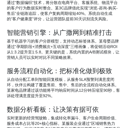
通过“数据编织”技术，将分散在电商平台、客服系统、物流平台
的客户行为数据实时整合。某3C品牌借此实现“浏览-咨询-购买-
售后”全链路追踪，使客户复购周期缩短40%。系统自动生成
的“客户健康度”评分，让运营团队提前30天识别流失风险。
智能营销引擎：从广撒网到精准打击
基于机器学习的客户分群模型，支持动态标签体系。某母婴品牌
通过“孕期阶段+消费频次+互动深度”三维画像，将促销活动ROI
从1:3.2提升至1:5.8。更关键的是，系统内置的A/B测试模块，让
营销人员可以实时对比不同策略效果。
服务流程自动化：把标准化做到极致
从自动分配工单到智能回复模板，从服务SLA预警到满意度闭
环，伙伴云构建了覆盖售前、售中、售后的全流程自动化体系。
某家电品牌通过该功能将平均响应时间从12分钟压缩至90秒，客
诉处理满意度提升至92%。
数据分析看板：让决策有据可依
实时更新的经营驾驶舱，集成转化率漏斗、客户生命周期价值、
服务成本占比等20+核心指标。某服装企业通过“区域销售热力