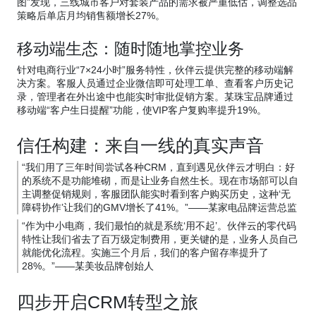
图”发现，三线城市客户对套装产品的需求被严重低估，调整选品
策略后单店月均销售额增长27%。
移动端生态：随时随地掌控业务
针对电商行业“7×24小时”服务特性，伙伴云提供完整的移动端解
决方案。客服人员通过企业微信即可处理工单、查看客户历史记
录，管理者在外出途中也能实时审批促销方案。某珠宝品牌通过
移动端“客户生日提醒”功能，使VIP客户复购率提升19%。
信任构建：来自一线的真实声音
“我们用了三年时间尝试各种CRM，直到遇见伙伴云才明白：好
的系统不是功能堆砌，而是让业务自然生长。现在市场部可以自
主调整促销规则，客服团队能实时看到客户购买历史，这种‘无
障碍协作’让我们的GMV增长了41%。”——某家电品牌运营总监
“作为中小电商，我们最怕的就是系统‘用不起’。伙伴云的零代码
特性让我们省去了百万级定制费用，更关键的是，业务人员自己
就能优化流程。实施三个月后，我们的客户留存率提升了
28%。”——某美妆品牌创始人
四步开启CRM转型之旅