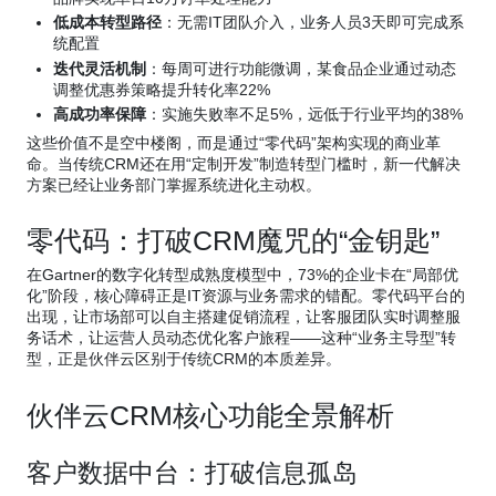
低成本转型路径
：无需IT团队介入，业务人员3天即可完成系
统配置
迭代灵活机制
：每周可进行功能微调，某食品企业通过动态
调整优惠券策略提升转化率22%
高成功率保障
：实施失败率不足5%，远低于行业平均的38%
这些价值不是空中楼阁，而是通过“零代码”架构实现的商业革
命。当传统CRM还在用“定制开发”制造转型门槛时，新一代解决
方案已经让业务部门掌握系统进化主动权。
零代码：打破CRM魔咒的“金钥匙”
在Gartner的数字化转型成熟度模型中，73%的企业卡在“局部优
化”阶段，核心障碍正是IT资源与业务需求的错配。零代码平台的
出现，让市场部可以自主搭建促销流程，让客服团队实时调整服
务话术，让运营人员动态优化客户旅程——这种“业务主导型”转
型，正是伙伴云区别于传统CRM的本质差异。
伙伴云CRM核心功能全景解析
客户数据中台：打破信息孤岛