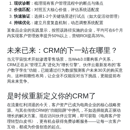
现状诊断
：梳理现有客户管理流程中的断点与痛点
价值匹配
：对照五大核心价值，评估系统适配度
快速验证
：选择1-2个关键场景进行试点（如大促活动管理）
持续优化
：建立月度复盘机制，动态调整系统配置
某食品企业的实践显示，按照该路径实施的企业，平均可在6个月
内实现客户管理效率提升50%以上，营销ROI提高35%。
未来已来：CRM的下一站在哪里？
当元宇宙技术开始渗透零售场景，当Web3.0重构客户关系，
CRM正在从“管理工具”进化为“增长引擎”。伙伴云最新发布的“客
户数字孪生”功能，已能通过行为数据预测客户未来30天的购买意
向。这种前瞻性布局，让企业不仅能应对当下挑战，更能提前布
局未来竞争。
是时候重新定义你的CRM了
在流量红利消退的今天，客户资产已成为电商企业的核心战略资
源。与其在传统CRM的“功能陷阱”中挣扎，不如选择能真正驱动
增长的解决方案。现在访问伙伴云官网，即可获取《电商客户管
理转型白皮书》，更有机会获得免费诊断服务——让每一次客户
互动，都成为价值创造的起点。