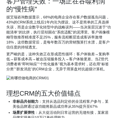
客户管理失效：一场正在吞噬利润
的“慢性病”
据艾瑞咨询数据显示，68%的电商企业存在客户数据孤岛问题，
43%的CRM系统上线后1年内沦为摆设。这不是简单的工具选择
失误，而是企业数字化转型中的战略误判——当决策层沉迷于“功
能清单”的比拼，执行层却困在“系统适配”的泥潭里。客户画像模
糊导致推荐精准度不足25%，服务流程断层造成客诉率激增
18%，这些数据背后，是每年数百万的营销预算打水漂，是客户
信任度的持续透支。
更严峻的是，这种失效正在形成恶性循环：客户体验差→复购率
低→获客成本高→被迫压缩服务投入→客户体验更差。当Z世代
消费者将“即时响应”“个性化服务”视为基本需求时，还在用“标签
分类”“群发消息”的CRM企业，无异于用算盘对抗超级计算机。
理想CRM的五大价值锚点
非标品共创能力
：支持从选品到定价的全流程客户参与，某
美妆品牌通过该功能将新品成功率从35%提升至67%
场景扩展弹性
：从大促活动到日常运营的无缝衔接，某家居
品牌实现单日10万订单处理能力