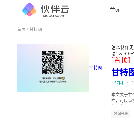
首页
首页
甘特图
怎么制作更
法" width=
[置顶]
甘特图
甘特
甘特图
•
2
本文关于甘
样，可以直
的。今天针
数据分析