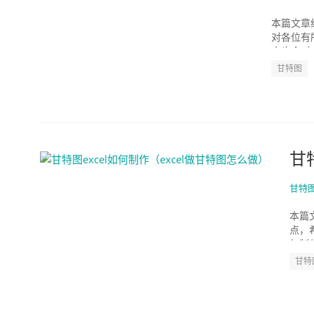
本篇文章给
对各位有
中也会对ex
甘特图
甘
甘特
本篇
点，
何制作
甘特