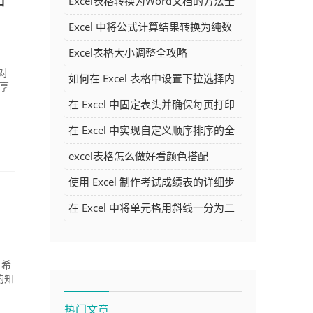
Excel表格转换为Word文档的方法全
解析
Excel 中将公式计算结果转换为纯数
字的多种方法
Excel表格大小调整全攻略
对
如何在 Excel 表格中设置下拉选择内
享
容
在 Excel 中固定表头并确保每页打印
时都显示表头的方法详解
在 Excel 中实现自定义顺序排序的全
面指南
excel表格怎么做好看颜色搭配
使用 Excel 制作考试成绩表的详细步
骤及技巧
在 Excel 中将单元格用斜线一分为二
的方法详解
，希
的知
热门文章