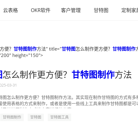
云表格
OKR软件
客户管理
甘特图
定制家
方便？
甘特图制作
方法" title="
甘特图
怎么制作更方便？
甘特图制作
"200" height="150">
图
怎么制作更方便？
甘特图制作
方法
025-03-31
特图怎么制作更方便？甘特图制作方法。其实现在制作甘特图的方式有多
接使用表格的方式来制作，或者是使用一些线上工具来制作甘特图都是可
对于甘特图制作方式给大家详细的分享一...
甘特图制作
甘特图
甘特图工具