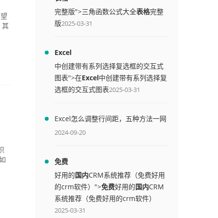
完整版">三角函数公式大全
表格
完整
希望
版
2025-03-31
，其
Excel
中创建带有系列选择复选框的交互式
图表">在
Excel
中创建带有系列选择复
选框的交互式图表
2025-03-31
）
Excel怎么调整行间距，五种方法一网
打尽
2024-09-20
识
如
免费
好用的
国内
CRM系统推荐（免费好用
的crm软件）">
免费
好用的
国内
CRM
系统推荐（免费好用的crm软件）
2025-03-31