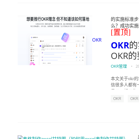
的实施标准步骤
么？成功实施落地O
[置顶]
OKR
OKR
的
OKR
OKR管理
•
2
本文关于okr
信很多人都有
员工一起工作，
OKR
OK