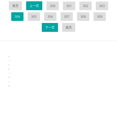
首页
上一页
300
301
302
303
304
305
306
307
308
309
下一页
尾页
伙伴云
3D视觉相机资讯
协作机器人资讯
learn english in singapore
生产管理资讯
物流供应链资讯
experiment record software
新加坡英语培训
工单管理
电子元器件资讯中心