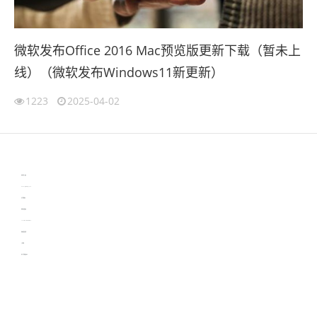
微软发布Office 2016 Mac预览版更新下载（暂未上
线）（微软发布Windows11新更新）
1223
2025-04-02
伙伴云
3D视觉相机资讯
协作机器人资讯
learn english in singapore
生产管理资讯
物流供应链资讯
experiment record software
新加坡英语培训
工单管理
电子元器件资讯中心