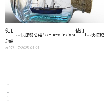
使用
使用
1---快捷键总结">source insight
1---快捷键
总结
976
2025-04-04
伙伴云
3D视觉相机资讯
协作机器人资讯
learn english in singapore
生产管理资讯
物流供应链资讯
experiment record software
新加坡英语培训
工单管理
电子元器件资讯中心