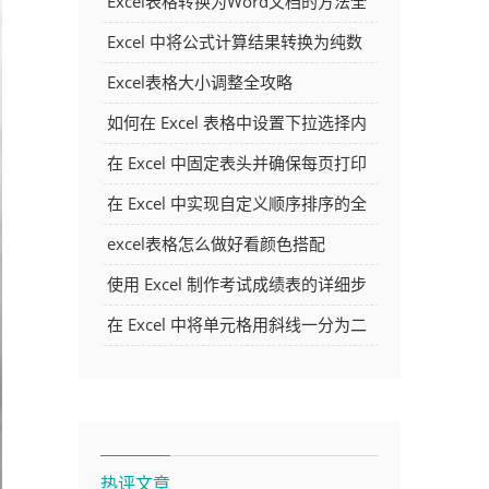
Excel表格转换为Word文档的方法全
解析
Excel 中将公式计算结果转换为纯数
字的多种方法
Excel表格大小调整全攻略
如何在 Excel 表格中设置下拉选择内
容
在 Excel 中固定表头并确保每页打印
时都显示表头的方法详解
在 Excel 中实现自定义顺序排序的全
面指南
excel表格怎么做好看颜色搭配
使用 Excel 制作考试成绩表的详细步
骤及技巧
在 Excel 中将单元格用斜线一分为二
的方法详解
热评文章