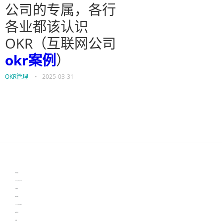
公司的专属，各行
各业都该认识
OKR（互联网公司
okr案例
）
OKR管理
•
2025-03-31
伙伴云
3D视觉相机资讯
协作机器人资讯
learn english in singapore
生产管理资讯
物流供应链资讯
experiment record software
新加坡英语培训
工单管理