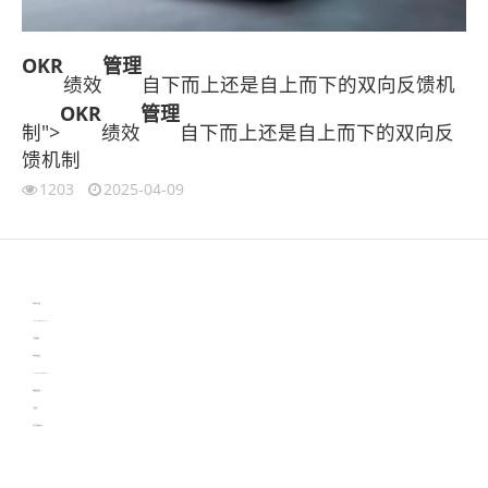
OKR
管理
绩效
自下而上还是自上而下的双向反馈机
OKR
管理
制">
绩效
自下而上还是自上而下的双向反
馈机制
1203
2025-04-09
伙伴云
3D视觉相机资讯
协作机器人资讯
learn english in singapore
生产管理资讯
物流供应链资讯
experiment record software
新加坡英语培训
工单管理
电子元器件资讯中心