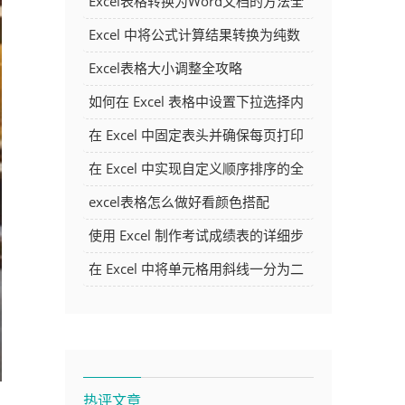
Excel表格转换为Word文档的方法全
解析
Excel 中将公式计算结果转换为纯数
字的多种方法
Excel表格大小调整全攻略
如何在 Excel 表格中设置下拉选择内
容
在 Excel 中固定表头并确保每页打印
时都显示表头的方法详解
在 Excel 中实现自定义顺序排序的全
面指南
excel表格怎么做好看颜色搭配
使用 Excel 制作考试成绩表的详细步
骤及技巧
在 Excel 中将单元格用斜线一分为二
的方法详解
热评文章