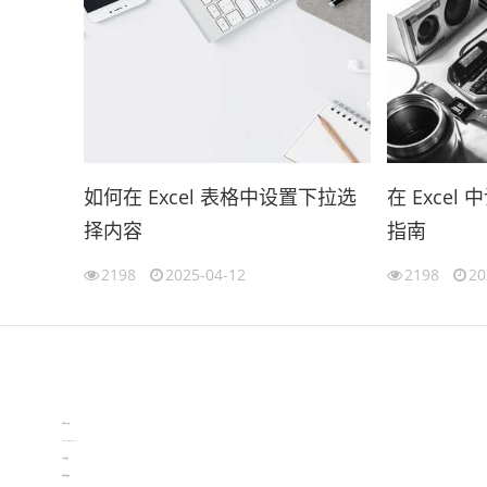
如何在 Excel 表格中设置下拉选
在 Exce
择内容
指南
2198
2025-04-12
2198
20
伙伴云
3D视觉相机资讯
协作机器人资讯
learn english in singapore
生产管理资讯
物流供应链资讯