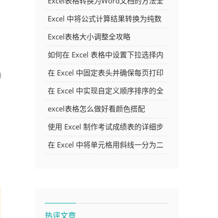
Excel表格转换为Word文档的方法全
解析
Excel 中将公式计算结果转换为纯数
字的多种方法
Excel表格大小调整全攻略
如何在 Excel 表格中设置下拉选择内
容
在 Excel 中固定表头并确保每页打印
时都显示表头的方法详解
在 Excel 中实现自定义顺序排序的全
面指南
excel表格怎么做好看颜色搭配
使用 Excel 制作考试成绩表的详细步
骤及技巧
在 Excel 中将单元格用斜线一分为二
的方法详解
热评文章