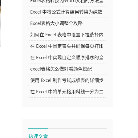
Excel表格转换为Word文档的方法全
解析
Excel 中将公式计算结果转换为纯数
字的多种方法
Excel表格大小调整全攻略
如何在 Excel 表格中设置下拉选择内
容
在 Excel 中固定表头并确保每页打印
时都显示表头的方法详解
在 Excel 中实现自定义顺序排序的全
面指南
excel表格怎么做好看颜色搭配
使用 Excel 制作考试成绩表的详细步
骤及技巧
在 Excel 中将单元格用斜线一分为二
的方法详解
热评文章