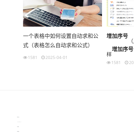
一个表格中如何设置自动求和公
增加
序号
（
式（表格怎么自动求和公式）
增加
序号
样
1581
2025-04-01
1581
20
伙伴云
3D视觉相机资讯
协作机器人资讯
learn english in singapore
生产管理资讯
物流供应链资讯