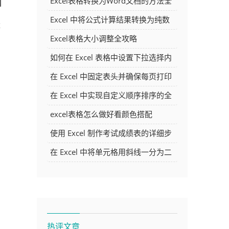
Excel表格转换为Word文档的方法全
解析
Excel 中将公式计算结果转换为纯数
量
字的多种方法
Excel表格大小调整全攻略
如何在 Excel 表格中设置下拉选择内
容
在 Excel 中固定表头并确保每页打印
时都显示表头的方法详解
在 Excel 中实现自定义顺序排序的全
面指南
excel表格怎么做好看颜色搭配
使用 Excel 制作考试成绩表的详细步
骤及技巧
在 Excel 中将单元格用斜线一分为二
的方法详解
热评文章