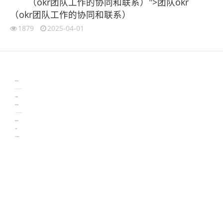
（okr团队工作的协同和联系）">团队okr
（okr团队工作的协同和联系）
1879
2025-04-01
伙伴云
3D视觉相机资讯
协作机器人资讯
learn english in singapore
生产管理资讯
物流供应链资讯
experiment record software
新加坡英语培训
工单管理
电子元器件资讯中心