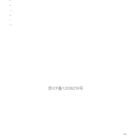
生产管理资讯
物流供应链资讯
experiment record software
新加坡英语培训
工单管理
电子元器件资讯中心
京ICP备12038259号